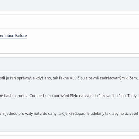
ntation Failure
jestli je PIN správný, a když ano, tak řekne AES čipu s pevně zadrátovaným klíčem
tné flash paměti a Corsair ho po porování PINu nahraje do šifrovacího čipu. To by
 není jednou pro vždy natvrdo daný, tak je každopádně udělaný tak, aby ho uživat