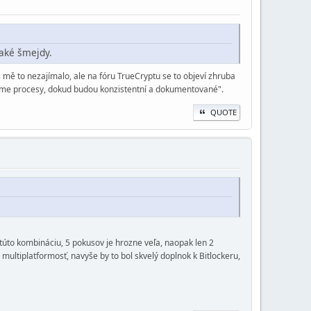
také šmejdy.
iš mě to nezajímalo, ale na fóru TrueCryptu se to objeví zhruba
né máme procesy, dokud budou konzistentní a dokumentované".
QUOTE
 túto kombináciu, 5 pokusov je hrozne veľa, naopak len 2
ultiplatformosť, navyše by to bol skvelý doplnok k Bitlockeru,