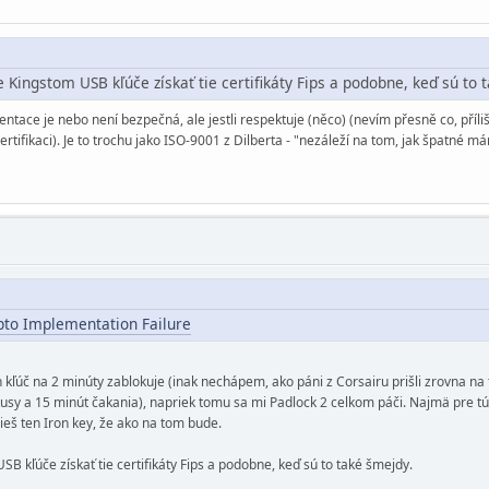
e Kingstom USB kľúče získať tie certifikáty Fips a podobne, keď sú to 
ementace je nebo není bezpečná, ale jestli respektuje (něco) (nevím přesně co, příl
 certifikaci). Je to trochu jako ISO-9001 z Dilberta - "nezáleží na tom, jak špat
pto Implementation Failure
h kľúč na 2 minúty zablokuje (inak nechápem, ako páni z Corsairu prišli zrovna na
usy a 15 minút čakania), napriek tomu sa mi Padlock 2 celkom páči. Najmä pre tú m
ieš ten Iron key, že ako na tom bude.
SB kľúče získať tie certifikáty Fips a podobne, keď sú to také šmejdy.