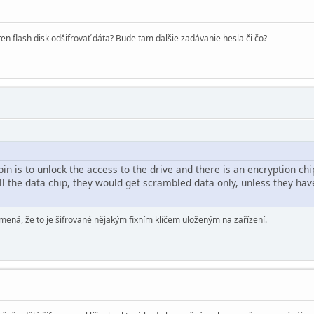
ten flash disk odšifrovať dáta? Bude tam ďalšie zadávanie hesla či čo?
in is to unlock the access to the drive and there is an encryption chip
l the data chip, they would get scrambled data only, unless they have
mená, že to je šifrované nějakým fixním klíčem uloženým na zařízení.