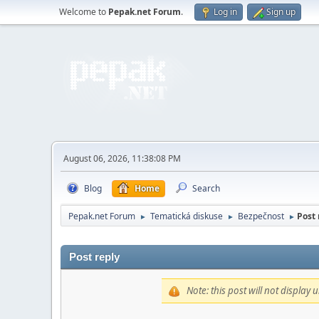
Welcome to
Pepak.net Forum
.
Log in
Sign up
August 06, 2026, 11:38:08 PM
Blog
Home
Search
Pepak.net Forum
Tematická diskuse
Bezpečnost
Post 
►
►
►
Post reply
Note: this post will not display