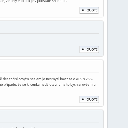
, že celý Padlock je v podstatě snake-oil.
QUOTE
QUOTE
ně desetičíslicovým heslem je nesmysl bavit se o AES s 256-
mě případu, že se klíčenka nedá otevřít; na to bych si ovšem u
QUOTE