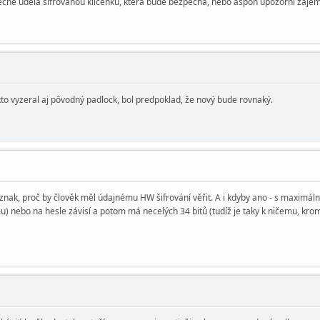
čně udělá šifrovanou klíčenku, která bude bezpečná, nebo aspoň upozorní zájemce
kto vyzeral aj pôvodný padlock, bol predpoklad, že nový bude rovnaký.
 náznak, proč by člověk měl údajnému HW šifrování věřit. A i kdyby ano - s maximál
emu) nebo na hesle závisí a potom má necelých 34 bitů (tudíž je taky k ničemu, kro