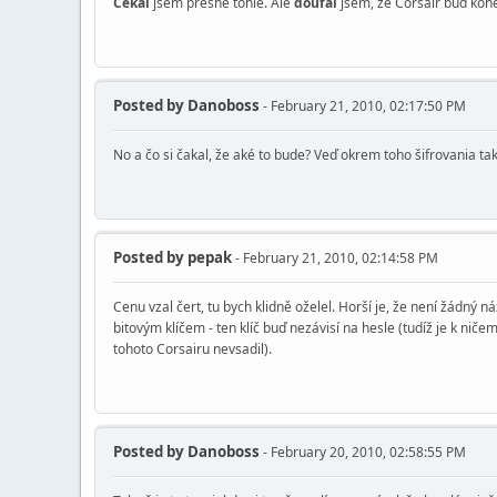
Čekal
jsem přesně tohle. Ale
doufal
jsem, že Corsair buď kone
Posted by
Danoboss
- February 21, 2010, 02:17:50 PM
No a čo si čakal, že aké to bude? Veď okrem toho šifrovania ta
Posted by
pepak
- February 21, 2010, 02:14:58 PM
Cenu vzal čert, tu bych klidně oželel. Horší je, že není žádný
bitovým klíčem - ten klíč buď nezávisí na hesle (tudíž je k nič
tohoto Corsairu nevsadil).
Posted by
Danoboss
- February 20, 2010, 02:58:55 PM