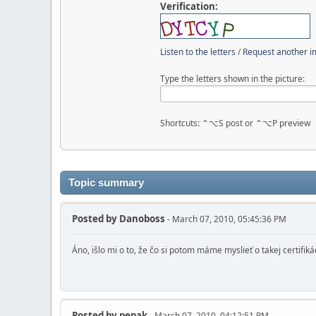
Verification:
Listen to the letters
/
Request another 
Type the letters shown in the picture:
Shortcuts: ⌃⌥S post or ⌃⌥P preview
Topic summary
Posted by
Danoboss
- March 07, 2010, 05:45:36 PM
Áno, išlo mi o to, že čo si potom máme myslieť o takej certifikác
Posted by
pepak
- March 07, 2010, 04:12:51 PM