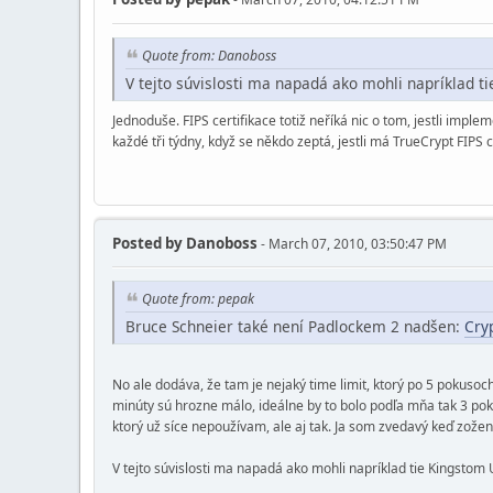
Quote from: Danoboss
V tejto súvislosti ma napadá ako mohli napríklad ti
Jednoduše. FIPS certifikace totiž neříká nic o tom, jestli impl
každé tři týdny, když se někdo zeptá, jestli má TrueCrypt FIPS
Posted by
Danoboss
- March 07, 2010, 03:50:47 PM
Quote from: pepak
Bruce Schneier také není Padlockem 2 nadšen:
Cry
No ale dodáva, že tam je nejaký time limit, ktorý po 5 pokusoc
minúty sú hrozne málo, ideálne by to bolo podľa mňa tak 3 pok
ktorý už síce nepoužívam, ale aj tak. Ja som zvedavý keď zožen
V tejto súvislosti ma napadá ako mohli napríklad tie Kingstom U