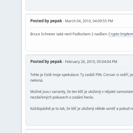
Posted by
pepak
- March 04, 2010, 04:09:55 PM
Bruce Schneier také není Padlockem 2 nadšen:
Crypto Impleme
Posted by
pepak
- February 26, 2010, 05:04:04 PM
Tohle je čistě moje spekulace: Ty zadáš PIN. Corsair si ověří, 
nekoná.
Možné jsou i varianty, že ten klíč je uložený v nějaké samosta
nezdařených pokusech o zadání hesla.
Každopádně je to tak, že klíč je uložený někde uvnitř a pokud