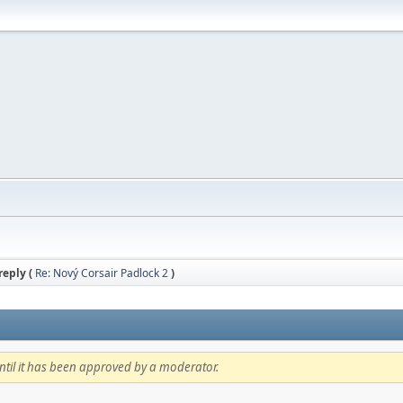
reply (
Re: Nový Corsair Padlock 2
)
 until it has been approved by a moderator.