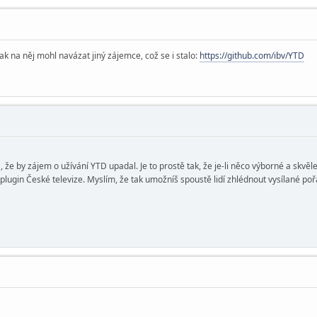
šak na něj mohl navázat jiný zájemce, což se i stalo:
https://github.com/ibv/YTD
 že by zájem o užívání YTD upadal. Je to prostě tak, že je-li něco výborné a skv
lugin České televize. Myslím, že tak umožníš spoustě lidí zhlédnout vysílané poř