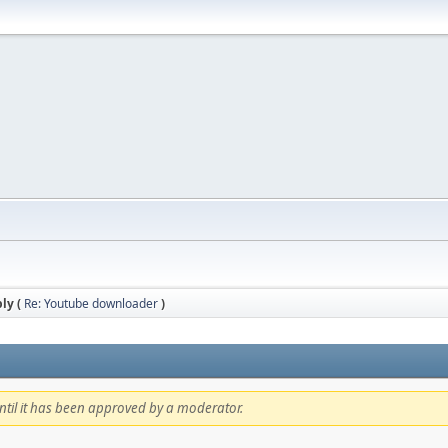
ly (
Re: Youtube downloader
)
 until it has been approved by a moderator.