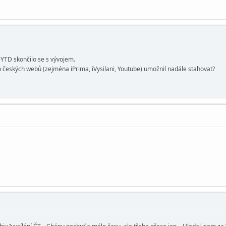
 YTD skončilo se s vývojem.
h českých webů (zejména iPrima, iVysilani, Youtube) umožnil nadále stahovat?