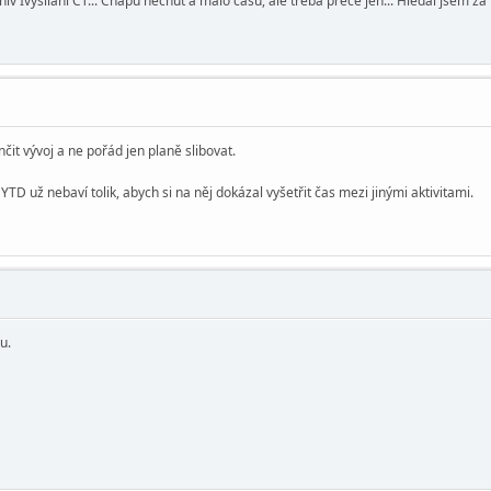
 Ivysílání ČT... Chápu nechuť a málo času, ale třeba přece jen... Hledal jsem za
it vývoj a ne pořád jen planě slibovat.
TD už nebaví tolik, abych si na něj dokázal vyšetřit čas mezi jinými aktivitami.
u.