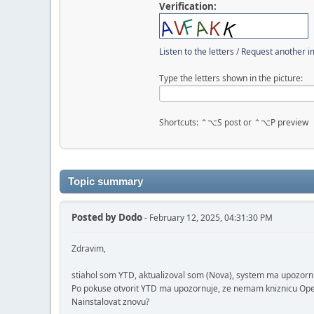
Verification:
Listen to the letters
/
Request another 
Type the letters shown in the picture:
Shortcuts: ⌃⌥S post or ⌃⌥P preview
Topic summary
Posted by
Dodo
- February 12, 2025, 04:31:30 PM
Zdravim,
stiahol som YTD, aktualizoval som (Nova), system ma upozorni
Po pokuse otvorit YTD ma upozornuje, ze nemam kniznicu Op
Nainstalovat znovu?