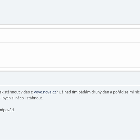
jak stáhnout video z
Voyo.nova.cz
? Už nad tím bádám druhý den a pořád se mi nic
 bych si něco i stáhnout.
 odpověď.