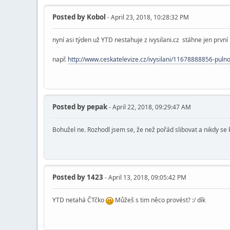
Posted by
Kobol
- April 23, 2018, 10:28:32 PM
nyní asi týden už YTD nestahuje z ivysilani.cz stáhne jen první
např.
http://www.ceskatelevize.cz/ivysilani/11678888856-pul
Posted by
pepak
- April 22, 2018, 09:29:47 AM
Bohužel ne. Rozhodl jsem se, že než pořád slibovat a nikdy se
Posted by
1423
- April 13, 2018, 09:05:42 PM
YTD netahá ČTčko
Můžeš s tim něco provést? :/ dík