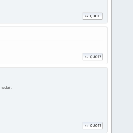
QUOTE
QUOTE
 nedaří.
QUOTE