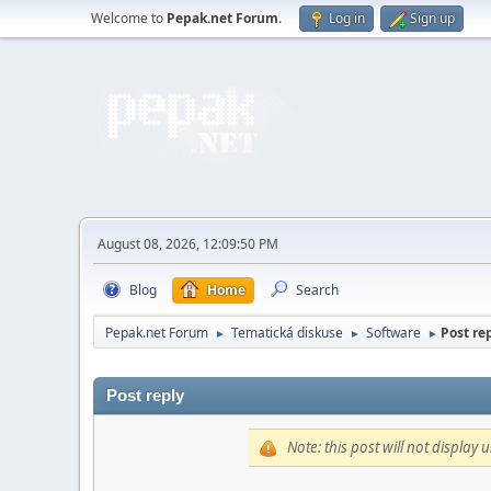
Welcome to
Pepak.net Forum
.
Log in
Sign up
August 08, 2026, 12:09:50 PM
Blog
Home
Search
Pepak.net Forum
Tematická diskuse
Software
Post rep
►
►
►
Post reply
Note: this post will not display