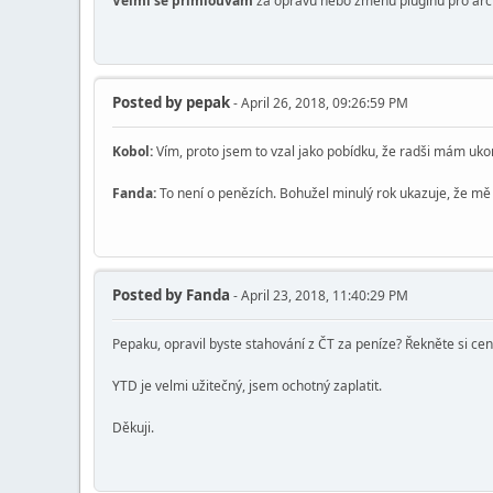
Velmi se přimlouvám
za opravu nebo změnu pluginu pro archiv
Posted by
pepak
- April 26, 2018, 09:26:59 PM
Kobol:
Vím, proto jsem to vzal jako pobídku, že radši mám ukonč
Fanda:
To není o penězích. Bohužel minulý rok ukazuje, že mě Y
Posted by
Fanda
- April 23, 2018, 11:40:29 PM
Pepaku, opravil byste stahování z ČT za peníze? Řekněte si cen
YTD je velmi užitečný, jsem ochotný zaplatit.
Děkuji.