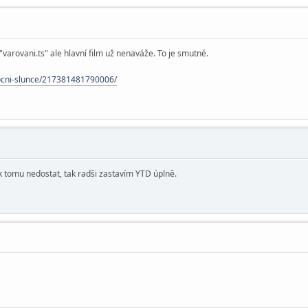
 "varovani.ts" ale hlavní film už nenaváže. To je smutné.
nocni-slunce/217381481790006/
 k tomu nedostat, tak radši zastavím YTD úplně.