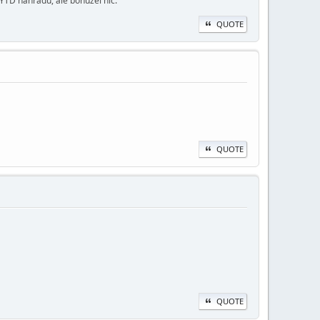
 YTD náhradu, ale bohužel nic.
QUOTE
QUOTE
QUOTE