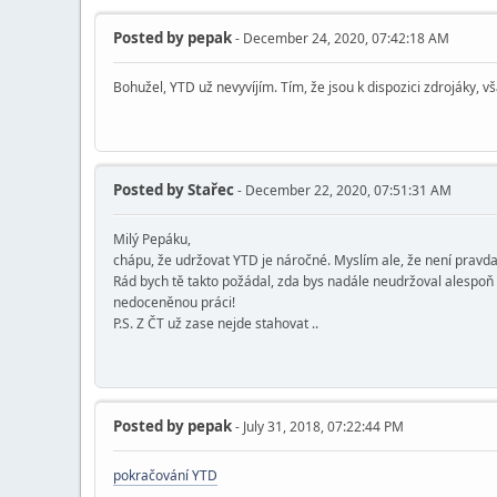
Posted by
pepak
- December 24, 2020, 07:42:18 AM
Bohužel, YTD už nevyvíjím. Tím, že jsou k dispozici zdrojáky, v
Posted by
Stařec
- December 22, 2020, 07:51:31 AM
Milý Pepáku,
chápu, že udržovat YTD je náročné. Myslím ale, že není pravda,
Rád bych tě takto požádal, zda bys nadále neudržoval alespoň p
nedoceněnou práci!
P.S. Z ČT už zase nejde stahovat ..
Posted by
pepak
- July 31, 2018, 07:22:44 PM
pokračování YTD