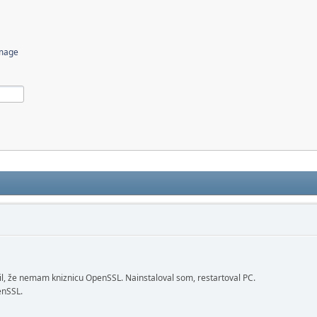
image
l, že nemam kniznicu OpenSSL. Nainstaloval som, restartoval PC.
enSSL.