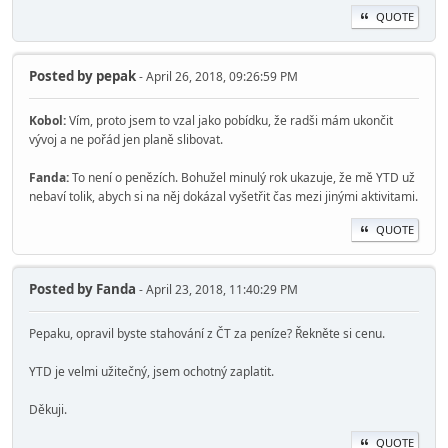
QUOTE
Posted by
pepak
- April 26, 2018, 09:26:59 PM
Kobol:
Vím, proto jsem to vzal jako pobídku, že radši mám ukončit
vývoj a ne pořád jen planě slibovat.
Fanda:
To není o penězích. Bohužel minulý rok ukazuje, že mě YTD už
nebaví tolik, abych si na něj dokázal vyšetřit čas mezi jinými aktivitami.
QUOTE
Posted by
Fanda
- April 23, 2018, 11:40:29 PM
Pepaku, opravil byste stahování z ČT za peníze? Řekněte si cenu.
YTD je velmi užitečný, jsem ochotný zaplatit.
Děkuji.
QUOTE