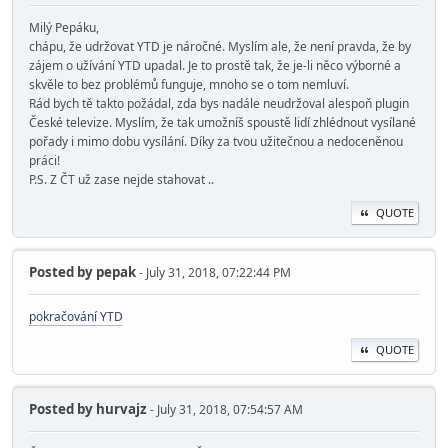
Milý Pepáku,
chápu, že udržovat YTD je náročné. Myslím ale, že není pravda, že by
zájem o užívání YTD upadal. Je to prostě tak, že je-li něco výborné a
skvěle to bez problémů funguje, mnoho se o tom nemluví.
Rád bych tě takto požádal, zda bys nadále neudržoval alespoň plugin
České televize. Myslím, že tak umožníš spoustě lidí zhlédnout vysílané
pořady i mimo dobu vysílání. Díky za tvou užitečnou a nedoceněnou
práci!
P.S. Z ČT už zase nejde stahovat ..
QUOTE
Posted by
pepak
- July 31, 2018, 07:22:44 PM
pokračování YTD
QUOTE
Posted by
hurvajz
- July 31, 2018, 07:54:57 AM