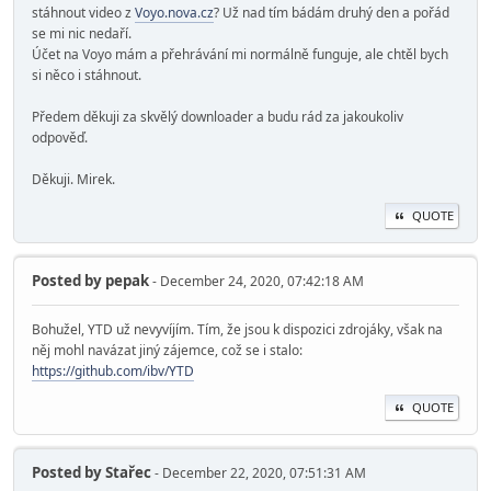
stáhnout video z
Voyo.nova.cz
? Už nad tím bádám druhý den a pořád
se mi nic nedaří.
Účet na Voyo mám a přehrávání mi normálně funguje, ale chtěl bych
si něco i stáhnout.
Předem děkuji za skvělý downloader a budu rád za jakoukoliv
odpověď.
Děkuji. Mirek.
QUOTE
Posted by
pepak
- December 24, 2020, 07:42:18 AM
Bohužel, YTD už nevyvíjím. Tím, že jsou k dispozici zdrojáky, však na
něj mohl navázat jiný zájemce, což se i stalo:
https://github.com/ibv/YTD
QUOTE
Posted by
Stařec
- December 22, 2020, 07:51:31 AM