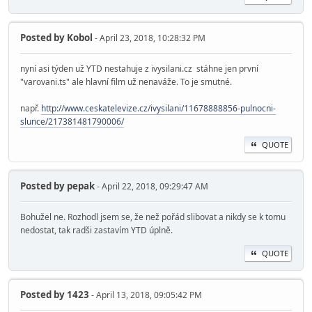
Posted by
Kobol
- April 23, 2018, 10:28:32 PM
nyní asi týden už YTD nestahuje z ivysilani.cz stáhne jen první
"varovani.ts" ale hlavní film už nenaváže. To je smutné.
např.
http://www.ceskatelevize.cz/ivysilani/11678888856-pulnocni-
slunce/217381481790006/
QUOTE
Posted by
pepak
- April 22, 2018, 09:29:47 AM
Bohužel ne. Rozhodl jsem se, že než pořád slibovat a nikdy se k tomu
nedostat, tak radši zastavím YTD úplně.
QUOTE
Posted by
1423
- April 13, 2018, 09:05:42 PM