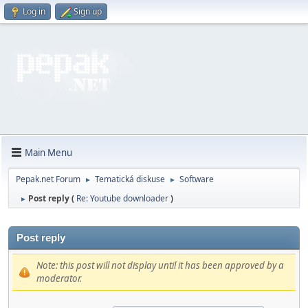
Log in
Sign up
Main Menu
Pepak.net Forum
Tematická diskuse
Software
►
►
Post reply (
Re: Youtube downloader
)
►
Post reply
Note: this post will not display until it has been approved by a
moderator.