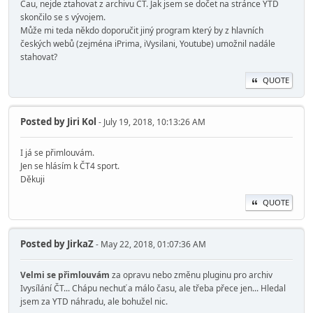
Čau, nejde ztahovat z archivu ČT. Jak jsem se dočet na stránce YTD
skončilo se s vývojem.
Může mi teda někdo doporučit jiný program který by z hlavních
českých webů (zejména iPrima, iVysilani, Youtube) umožnil nadále
stahovat?
QUOTE
Posted by
Jiri Kol
- July 19, 2018, 10:13:26 AM
I já se přimlouvám.
Jen se hlásím k ČT4 sport.
Děkuji
QUOTE
Posted by
JirkaZ
- May 22, 2018, 01:07:36 AM
Velmi se přimlouvám
za opravu nebo změnu pluginu pro archiv
Ivysílání ČT... Chápu nechuť a málo času, ale třeba přece jen... Hledal
jsem za YTD náhradu, ale bohužel nic.