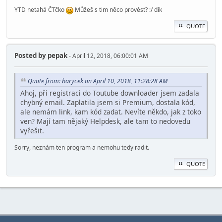
YTD netahá ČTčko
Můžeš s tim něco provést? :/ dík
QUOTE
Posted by
pepak
- April 12, 2018, 06:00:01 AM
Quote from: barycek on April 10, 2018, 11:28:28 AM
Ahoj, při registraci do Toutube downloader jsem zadala
chybný email. Zaplatila jsem si Premium, dostala kód,
ale nemám link, kam kód zadat. Nevíte někdo, jak z toko
ven? Mají tam nějaký Helpdesk, ale tam to nedovedu
vyřešit.
Sorry, neznám ten program a nemohu tedy radit.
QUOTE